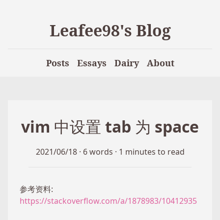
Leafee98's Blog
Posts
Essays
Dairy
About
vim 中设置 tab 为 space
2021/06/18
·
6 words
·
1 minutes to read
参考资料:
https://stackoverflow.com/a/1878983/10412935