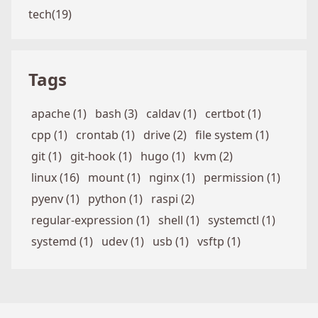
tech(19)
Tags
apache (1)
bash (3)
caldav (1)
certbot (1)
cpp (1)
crontab (1)
drive (2)
file system (1)
git (1)
git-hook (1)
hugo (1)
kvm (2)
linux (16)
mount (1)
nginx (1)
permission (1)
pyenv (1)
python (1)
raspi (2)
regular-expression (1)
shell (1)
systemctl (1)
systemd (1)
udev (1)
usb (1)
vsftp (1)