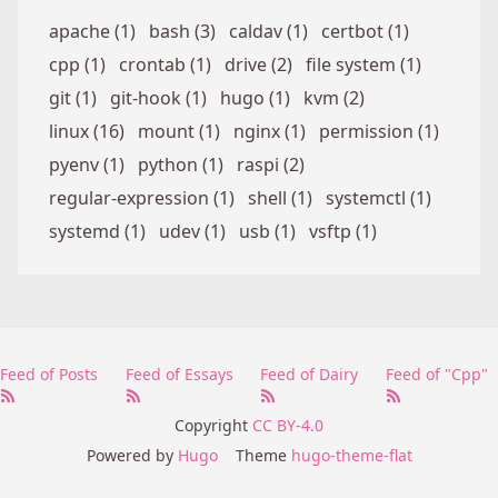
apache (1)
bash (3)
caldav (1)
certbot (1)
cpp (1)
crontab (1)
drive (2)
file system (1)
git (1)
git-hook (1)
hugo (1)
kvm (2)
linux (16)
mount (1)
nginx (1)
permission (1)
pyenv (1)
python (1)
raspi (2)
regular-expression (1)
shell (1)
systemctl (1)
systemd (1)
udev (1)
usb (1)
vsftp (1)
Feed of Posts
Feed of Essays
Feed of Dairy
Feed of "Cpp"
Copyright
CC BY-4.0
Powered by
Hugo
Theme
hugo-theme-flat