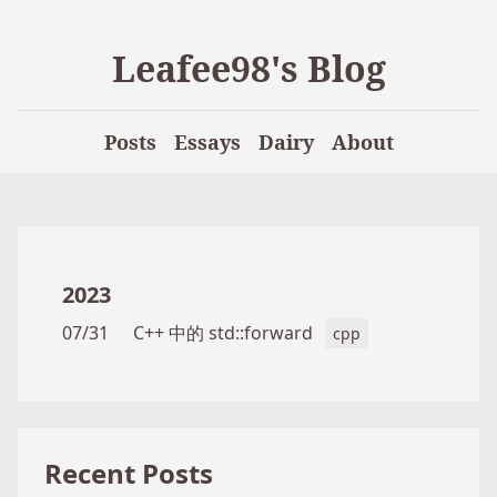
Leafee98's Blog
Posts
Essays
Dairy
About
2023
07/31
C++ 中的 std::forward
cpp
Recent Posts