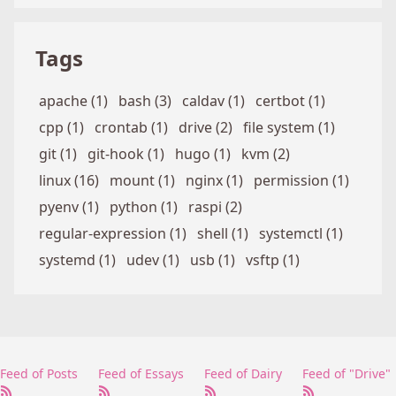
Tags
apache (1)
bash (3)
caldav (1)
certbot (1)
cpp (1)
crontab (1)
drive (2)
file system (1)
git (1)
git-hook (1)
hugo (1)
kvm (2)
linux (16)
mount (1)
nginx (1)
permission (1)
pyenv (1)
python (1)
raspi (2)
regular-expression (1)
shell (1)
systemctl (1)
systemd (1)
udev (1)
usb (1)
vsftp (1)
Feed of Posts
Feed of Essays
Feed of Dairy
Feed of "Drive"